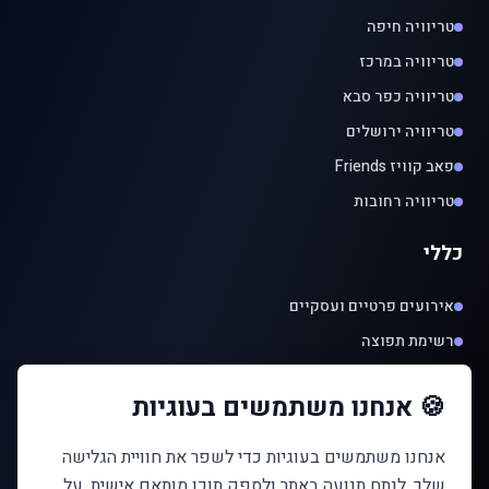
טריוויה חיפה
טריוויה במרכז
טריוויה כפר סבא
טריוויה ירושלים
פאב קוויז Friends
טריוויה רחובות
כללי
אירועים פרטיים ועסקיים
רשימת תפוצה
שירותים
🍪 אנחנו משתמשים בעוגיות
תקנון
אנחנו משתמשים בעוגיות כדי לשפר את חוויית הגלישה
שלך, לנתח תנועה באתר ולספק תוכן מותאם אישית. על